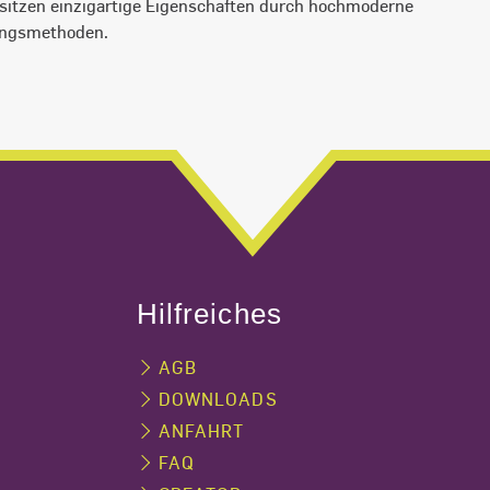
esitzen einzigartige Eigenschaften durch hochmoderne
ungsmethoden.
Hilfreiches
AGB
DOWNLOADS
ANFAHRT
FAQ