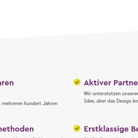
hren
Aktiver Partn
Wir unterstützen unseren
Idee, über das Design bi
it mehreren hundert Jahren
smethoden
Erstklassige 