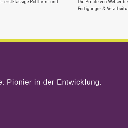
r erstklassige Rollform- und
Die Profile von Welser b
Fertigungs- & Verarbeit
e. Pionier in der Entwicklung.